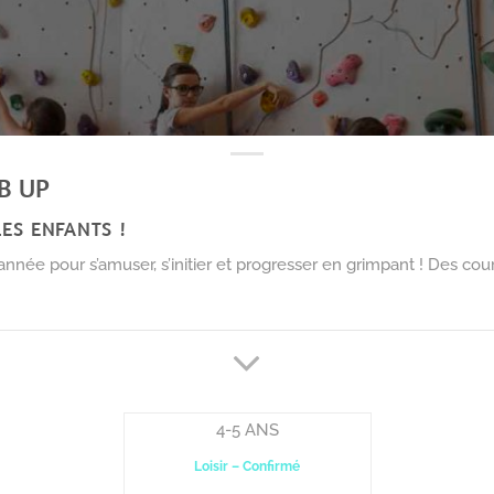
B UP
ES ENFANTS !
’année pour s’amuser, s’initier et progresser en grimpant ! Des co
4-5 ANS
Loisir – Confirmé