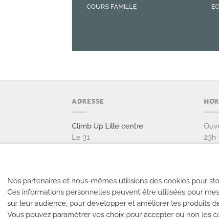
COURS FAMILLE
EC
ADRESSE
HOR
Climb Up Lille centre
Ouve
Le 31
23h
12 rue de la Riviérette
Same
59 800 LILLE
de 0
03 84 60 78 81
Nos partenaires et nous-mêmes utilisions des cookies pour sto
Ces informations personnelles peuvent être utilisées pour mes
NOUS CONTACTER
sur leur audience, pour développer et améliorer les produits d
Vous pouvez paramétrer vos choix pour accepter ou non les coo