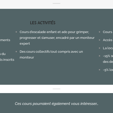
LES ACTIVITÉS
Cours d’escalade enfant et ado pour grimper,
Cours 
progresser et s’amuser, encadré par un moniteur
tements
Accès 
expert
La loc
Des cours collectifs tout compris avec un
s du
-15% s
moniteur
s inscrits
des d
-5% lo
Ces cours pourraient également vous intéresser…