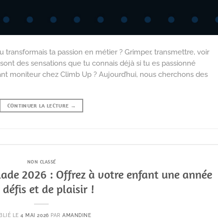
ansformais ta passion en métier ? Grimper, transmettre, voir
ont des sensations que tu connais déjà si tu es passionné
venant moniteur chez Climb Up ? Aujourd’hui, nous cherchons des
CONTINUER LA LECTURE
→
NON CLASSÉ
lade 2026 : Offrez à votre enfant une année
 défis et de plaisir !
BLIÉ LE
4 MAI 2026
PAR
AMANDINE