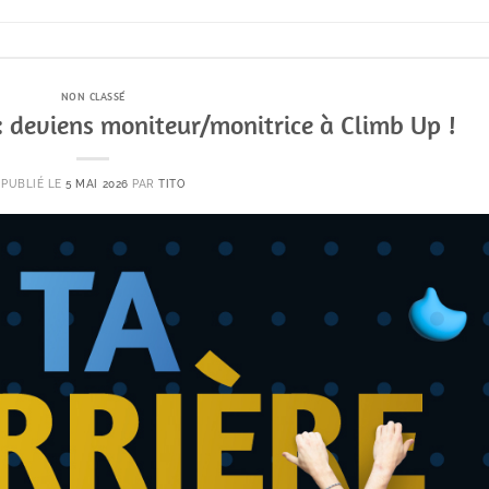
NON CLASSÉ
 : deviens moniteur/monitrice à Climb Up !
PUBLIÉ LE
5 MAI 2026
PAR
TITO