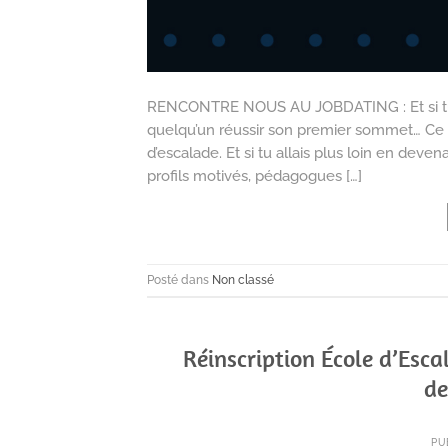
RENCONTRE NOUS AU JOBDATING : Et si tu tr
quelqu’un réussir son premier sommet… Ce s
d’escalade. Et si tu allais plus loin en de
profils motivés, pédagogues […]
Posté dans
Non classé
Réinscription École d’Esca
de
PU